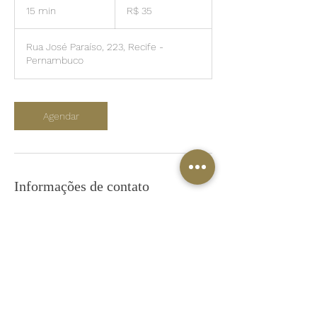
Reais
15 min
1
R$ 35
brasileiros
5
m
Rua José Paraíso, 223, Recife -
i
Pernambuco
n
Agendar
Informações de contato
(81) 4141-6276
autobarbearia@gmail.com
Rua José Paraíso, 223 - Boa Viagem, Recife
- PE, 51030-390, Brasil